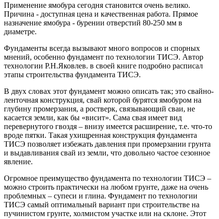
Применение ямобура сегодня становится очень велико.
Причина - доступная цена и качественная работа. Прямое
назначение ямобура - бурении отверстий 80-250 мм в
диаметре.
Фундаменты всегда вызывают много вопросов и спорных
мнений, особенно фундамент по технологии ТИСЭ. Автор
технологии Р.Н.Яковлев. в своей книге подробно расписал
этапы строительства фундамента ТИСЭ.
В двух словах этот фундамент можно описать так; это свайно-
ленточная конструкция, свай которой бурятся ямобуром на
глубину промерзания, а ростверк, связывающий сваи, не
касается земли, как бы «висит». Сама свая имеет вид
перевернутого гвоздя – внизу имеется расширение, т.е. что-то
вроде пятки. Такая ухищренная конструкция фундамента
ТИСЭ позволяет избежать давления при промерзании грунта
и выдавливания свай из земли, что довольно частое сезонное
явление.
Огромное преимущество фундамента по технологии ТИСЭ –
можно строить практически на любом грунте, даже на очень
проблемных – супеси и глина. Фундамент по технологии
ТИСЭ самый оптимальный вариант при строительстве на
пучинистом грунте, холмистом участке или на склоне. Этот