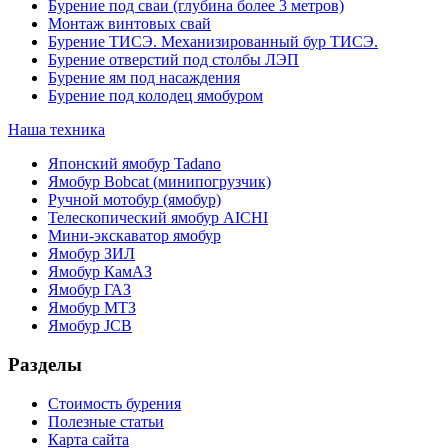
Бурение под сваи (глубина более 3 метров)
Монтаж винтовых свай
Бурение ТИСЭ. Механизированный бур ТИСЭ.
Бурение отверстий под столбы ЛЭП
Бурение ям под насаждения
Бурение под колодец ямобуром
Наша техника
Японский ямобур Tadano
Ямобур Bobcat (минипогрузчик)
Ручной мотобур (ямобур)
Телескопический ямобур AICHI
Мини-экскаватор ямобур
Ямобур ЗИЛ
Ямобур КамАЗ
Ямобур ГАЗ
Ямобур МТЗ
Ямобур JCB
Разделы
Стоимость бурения
Полезные статьи
Карта сайта