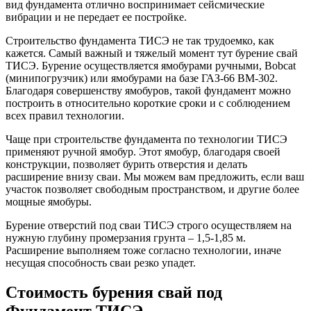
вид фундамента отлично воспринимает сейсмические
вибрации и не передает ее постройке.
Строительство фундамента ТИСЭ не так трудоемко, как
кажется. Самый важный и тяжелый момент тут бурение свай
ТИСЭ. Бурение осуществляется ямобурами ручными, Bobcat
(минипогрузчик) или ямобурами на базе ГАЗ-66 ВМ-302.
Благодаря совершенству ямобуров, такой фундамент можно
построить в относительно короткие сроки и с соблюдением
всех правил технологии.
Чаще при строительстве фундамента по технологии ТИСЭ
применяют ручной ямобур. Этот ямобур, благодаря своей
конструкции, позволяет бурить отверстия и делать
расширение внизу сваи. Мы можем вам предложить, если ваш
участок позволяет свободным пространством, и другие более
мощные ямобуры.
Бурение отверстий под сваи ТИСЭ строго осуществляем на
нужную глубину промерзания грунта – 1,5-1,85 м.
Расширение выполняем тоже согласно технологии, иначе
несущая способность сваи резко упадет.
Стоимость бурения свай под
Фундамент ТИСЭ