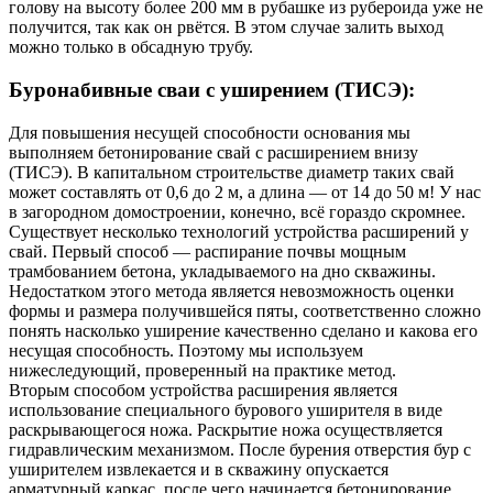
голову на высоту более 200 мм в рубашке из рубероида уже не
получится, так как он рвётся. В этом случае залить выход
можно только в обсадную трубу.
Буронабивные сваи с уширением (ТИСЭ):
Для повышения несущей способности основания мы
выполняем бетонирование свай с расширением внизу
(ТИСЭ). В капитальном строительстве диаметр таких свай
может составлять от 0,6 до 2 м, а длина — от 14 до 50 м! У нас
в загородном домостроении, конечно, всё гораздо скромнее.
Существует несколько технологий устройства расширений у
свай. Первый способ — распирание почвы мощным
трамбованием бетона, укладываемого на дно скважины.
Недостатком этого метода является невозможность оценки
формы и размера получившейся пяты, соответственно сложно
понять насколько уширение качественно сделано и какова его
несущая способность. Поэтому мы используем
нижеследующий, проверенный на практике метод.
Вторым способом устройства расширения является
использование специального бурового уширителя в виде
раскрывающегося ножа. Раскрытие ножа осуществляется
гидравлическим механизмом. После бурения отверстия бур с
уширителем извлекается и в скважину опускается
арматурный каркас, после чего начинается бетонирование