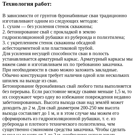
Технология работ:
В зависимости от грунтов буронабивные сваи традиционно
изготавливают одним из следующих методов:
1. сухим — без усиления стенок скважины;
2. бетонирование свай с прокладкой в землю
гидроизоляционной рубашки из рубероида и полиэтилена;
3. с укреплением стенок скважины обсадной
асбестоцементной или пластиковой трубой.
Для усиления несущей способности сваи в полость
устанавливается арматурный каркас. Арматурный каркасы мы
вяжем сами и изготавливаем их по требованию заказчика.
При необходимости в сваю можно заложить закладные.
Обычно конструкция требует наличия одной или нескольких
шпилек на выходе из сваи.
Бетонирование буронабивных свай любого типа выполняется
без перерыва. Если расстояние между сваями меньше 1,5 м, то
их сооружают через одну во избежание повреждения недавно
забетонированных. Высота выхода сваи над землёй может
доходить до 2 м. Для свай диаметром 200-250 мм высота
выхода составляет до 1 м, и в этом случае мы можем его
сформировать из гидроизоляционной рубашки, т. е. из
рубероида и плотного технического полиэтилена, чем
существенно сэкономим средства заказчика. Чтобы сделать
выход на высоту от 1 до 2 м, необходимо использовать