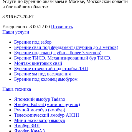
Услуги по бурению оказываем в Москве, Московской области
и ближайших областях
8 916 677-70-67
Ежедневно с 8.00-22.00
Позвонить
Наши услуги
Бурение под забор
Бурение свай под фундамент (глубина до 3 метров)
Бурение под сваи (глубина более 3 метров)
Бурение ТИСЭ. Механизированный бур ТИСЭ.
Монтаж винтовых свай
Бурение отверстий под столбы ЛЭП
Бурение ям под насаждения
Бурение под колодец ямобуром
Наша техника
Японский ямобур Tadano
Ямобур Bobcat (минипогрузчик)
Ручной мотобур (ямобур)
Телескопический ямобур AICHI
Мини-экскаватор ямобур
Ямобур ЗИЛ
Ямобур КамАЗ